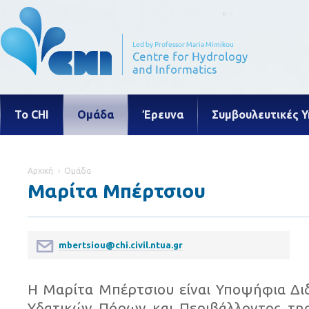
Το CHI
Ομάδα
Έρευνα
Συμβουλευτικές Υ
Αρχική
Ομάδα
Μαρίτα Μπέρτσιου
mbertsiou@chi.civil.ntua.gr
Η Μαρίτα Μπέρτσιου είναι Υποψήφια Δι
Υδατικών Πόρων και Περιβάλλοντος της