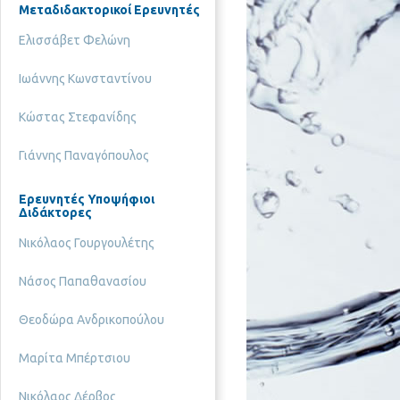
Μεταδιδακτορικοί Ερευνητές
Ελισσάβετ Φελώνη
Ιωάννης Κωνσταντίνου
Κώστας Στεφανίδης
Γιάννης Παναγόπουλος
Ερευνητές Υποψήφιοι
Διδάκτορες
Νικόλαος Γουργουλέτης
Νάσος Παπαθανασίου
Θεοδώρα Ανδρικοπούλου
Μαρίτα Μπέρτσιου
Νικόλαος Δέρβος