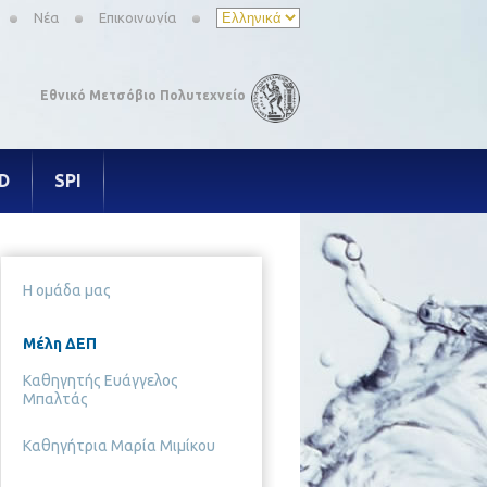
Νέα
Επικοινωνία
Εθνικό Μετσόβιο Πολυτεχνείο
 D
SPI
Η ομάδα μας
Μέλη ΔΕΠ
Καθηγητής Ευάγγελος
Μπαλτάς
Καθηγήτρια Μαρία Μιμίκου