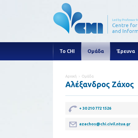
Το CHI
Ομάδα
Έρευνα
Αρχική
Ομάδα
Αλέξανδρος Ζάχος
+ 30 210 772 1526
azachos@chi.civil.ntua.gr