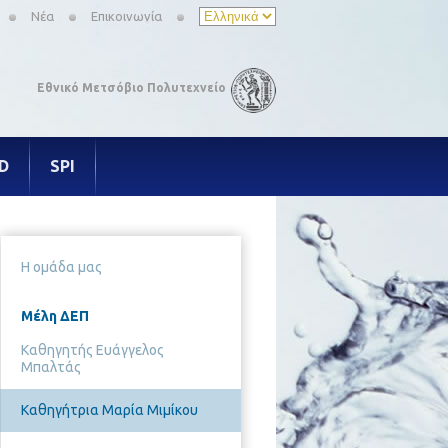
Νέα
Επικοινωνία
Εθνικό Μετσόβιο Πολυτεχνείο
 D
SPI
Η ομάδα μας
Μέλη ΔΕΠ
Καθηγητής Ευάγγελος
Μπαλτάς
Καθηγήτρια Μαρία Μιμίκου