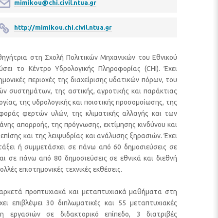
mimikou@chi.civil.ntua.gr
http://mimikou.chi.civil.ntua.gr
θηγήτρια στη Σχολή Πολιτικών Μηχανικών του Εθνικού
ύσει το Κέντρο Υδρολογικής Πληροφορίας (CHI). Έχει
τημονικές περιοχές της διαχείρισης υδατικών πόρων, του
ών συστημάτων, της αστικής, αγροτικής και παράκτιας
γίας, της υδρολογικής και ποιοτικής προσομοίωσης, της
φοράς φερτών υλών, της κλιματικής αλλαγής και των
άνης απορροής, της πρόγνωσης, εκτίμησης κινδύνου και
ίσης και της λειψυδρίας και ανάλυσης ξηρασιών. Έχει
ντάξει ή συμμετάσχει σε πάνω από 60 δημοσιεύσεις σε
και σε πάνω από 80 δημοσιεύσεις σε εθνικά και διεθνή
πολλές επιστημονικές τεχνικές εκθέσεις.
ι αρκετά προπτυχιακά και μεταπτυχιακά μαθήματα στη
χει επιβλέψει 30 διπλωματικές και 55 μεταπτυχιακές
η εργασιών σε διδακτορικό επίπεδο, 3 διατριβές