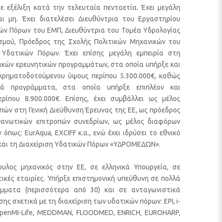
ε εξέλιξη κατά την τελευταία πενταετία. Έχει μεγάλη
και μη. Έχει διατελέσει Διευθύντρια του Εργαστηρίου
κών Πόρων του ΕΜΠ, Διευθύντρια του Τομέα Υδρολογίας
ισμού, Πρόεδρος της Σχολής Πολιτικών Μηχανικών του
Υδατικών Πόρων. Έχει επίσης μεγάλη εμπειρία στη
ικών ερευνητικών προγραμμάτων, στα οποία υπήρξε και
 χρηματοδοτούμενου ύψους περίπου 5.300.000€, καθώς
κά προγράμματα, στα οποία υπήρξε επιπλέον και
ρίπου 8.900.000€. Επίσης, έχει συμβάλλει ως μέλος
ών στη Γενική Διεύθυνση Έρευνας της ΕΕ, ως πρόεδρος
γανωτικών επιτροπών συνεδρίων, ως μέλος διαφόρων
πως: EurAqua, EXCIFF κ.α., ενώ έχει ιδρύσει το εθνικό
 και τη Διαχείριση Υδατικών Πόρων «ΥΔΡΟΜΕΔΩΝ».
υλος μηχανικός στην ΕΕ, σε ελληνικά Υπουργεία, σε
τικές εταιρίες. Υπήρξε επιστημονική υπεύθυνη σε πολλά
μματα (περισσότερα από 30) και σε ανταγωνιστικά
 σχετικά με τη διαχείριση των υδατικών πόρων: EPI, i-
 OpenMI-Life, MEDDMAN, FLOODMED, ENRICH, EUROHARP,