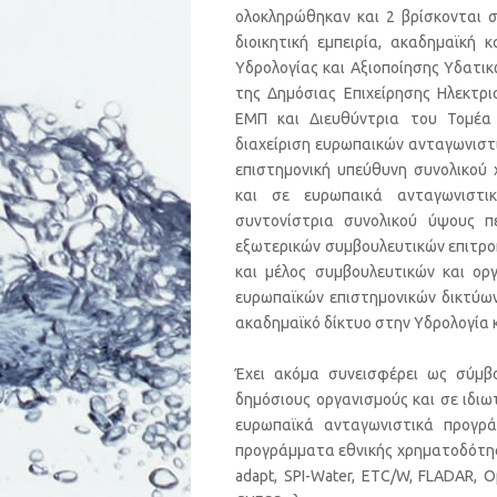
ολοκληρώθηκαν και 2 βρίσκονται σ
διοικητική εμπειρία, ακαδημαϊκή 
Υδρολογίας και Αξιοποίησης Υδατι
της Δημόσιας Επιχείρησης Ηλεκτρ
ΕΜΠ και Διευθύντρια του Τομέα 
διαχείριση ευρωπαικών ανταγωνιστ
επιστημονική υπεύθυνη συνολικού
και σε ευρωπαικά ανταγωνιστι
συντονίστρια συνολικού ύψους πε
εξωτερικών συμβουλευτικών επιτροπ
και μέλος συμβουλευτικών και ορ
ευρωπαϊκών επιστημονικών δικτύων ό
ακαδημαϊκό δίκτυο στην Υδρολογία
Έχει ακόμα συνεισφέρει ως σύμβο
δημόσιους οργανισμούς και σε ιδιω
ευρωπαϊκά ανταγωνιστικά προγρά
προγράμματα εθνικής χρηματοδότησης
adapt, SPI-Water, ETC/W, FLADAR,