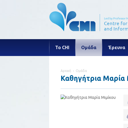
Το CHI
Ομάδα
Έρευνα
Αρχική
Ομάδα
Καθηγήτρια Μαρία 