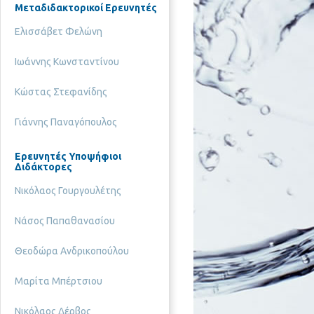
Μεταδιδακτορικοί Ερευνητές
Ελισσάβετ Φελώνη
Ιωάννης Κωνσταντίνου
Κώστας Στεφανίδης
Γιάννης Παναγόπουλος
Ερευνητές Υποψήφιοι
Διδάκτορες
Νικόλαος Γουργουλέτης
Νάσος Παπαθανασίου
Θεοδώρα Ανδρικοπούλου
Μαρίτα Μπέρτσιου
Νικόλαος Δέρβος